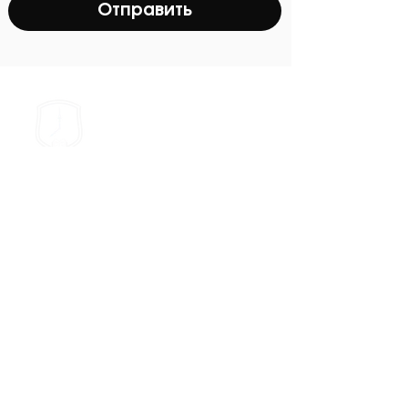
Отправить
METHOD X GROUP
ПОДПИШИСЬ НА РАССЫЛКУ НАШИХ НОВОСТЕЙ, 
СОБЫТИЙ
Email
*
Отправить