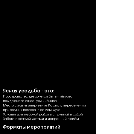
Ясная усадьба - это:
Пространство, где хочется быть - тёплое,
поддерживающее, уединённое
Место силы -в энергетике Карпат, пересечении
природных потоков, в самом духе
Условия для глубокой работы с группой и собой
Забота о каждой детали и искренний приём
Форматы мероприятий